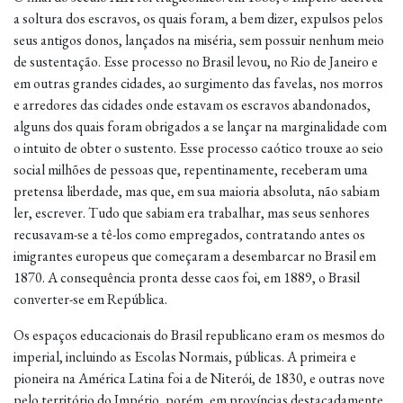
a soltura dos escravos, os quais foram, a bem dizer, expulsos pelos
seus antigos donos, lançados na miséria, sem possuir nenhum meio
de sustentação. Esse processo no Brasil levou, no Rio de Janeiro e
em outras grandes cidades, ao surgimento das favelas, nos morros
e arredores das cidades onde estavam os escravos abandonados,
alguns dos quais foram obrigados a se lançar na marginalidade com
o intuito de obter o sustento. Esse processo caótico trouxe ao seio
social milhões de pessoas que, repentinamente, receberam uma
pretensa liberdade, mas que, em sua maioria absoluta, não sabiam
ler, escrever. Tudo que sabiam era trabalhar, mas seus senhores
recusavam-se a tê-los como empregados, contratando antes os
imigrantes europeus que começaram a desembarcar no Brasil em
1870. A consequência pronta desse caos foi, em 1889, o Brasil
converter-se em República.
Os espaços educacionais do Brasil republicano eram os mesmos do
imperial, incluindo as Escolas Normais, públicas. A primeira e
pioneira na América Latina foi a de Niterói, de 1830, e outras nove
pelo território do Império, porém, em províncias destacadamente