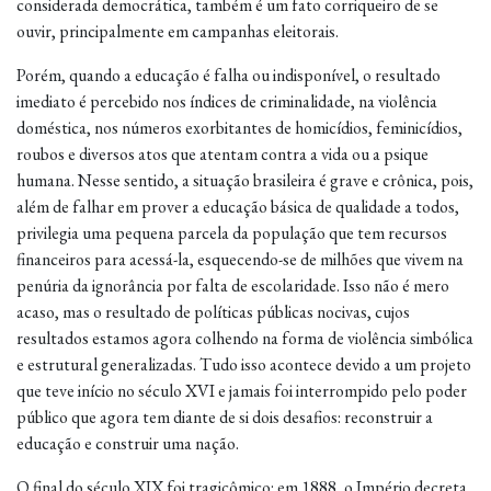
considerada democrática, também é um fato corriqueiro de se
ouvir, principalmente em campanhas eleitorais.
Porém, quando a educação é falha ou indisponível, o resultado
imediato é percebido nos índices de criminalidade, na violência
doméstica, nos números exorbitantes de homicídios, feminicídios,
roubos e diversos atos que atentam contra a vida ou a psique
humana. Nesse sentido, a situação brasileira é grave e crônica, pois,
além de falhar em prover a educação básica de qualidade a todos,
privilegia uma pequena parcela da população que tem recursos
financeiros para acessá-la, esquecendo-se de milhões que vivem na
penúria da ignorância por falta de escolaridade. Isso não é mero
acaso, mas o resultado de políticas públicas nocivas, cujos
resultados estamos agora colhendo na forma de violência simbólica
e estrutural generalizadas. Tudo isso acontece devido a um projeto
que teve início no século XVI e jamais foi interrompido pelo poder
público que agora tem diante de si dois desafios: reconstruir a
educação e construir uma nação.
O final do século XIX foi tragicômico: em 1888, o Império decreta