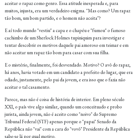
aceitar o rapaz como genro. Essa atitude inesperada e, para
muitos, injusta, era um verdadeiro enigma. "Mas como? Um rapaz
tão bom, um bom partido, e o homem não aceita"?
E aí todo mundo "vestiu" a capa e o chapéu e "fumou" o famoso
cachimbo de um Sherlock Holmes tupiniquim para investigar e
tentar descobrir os motivos daquele pai amoroso em teimar e em
não aceitar um rapaz tão bom para casar com sua filha.
E o mistério, finalmente, foi desvendado. Motivo? O avô do rapaz,
há anos, havia votado em um candidato a prefeito do lugar, que era
odiado, justamente, pelo pai da jovem, e era isso que o fazia não
aceitar o tal casamento.
Parece, mas não é coisa de história de interior. Em pleno século
XXI, o país vive algo similar, quando um conceituado e probo
jurista, ainda jovem, não é aceito como "noivo" do Supremo
Tribunal Federal (STF) apenas porque o "papai" Senado da
República não "vai" com a cara do "vovô" Presidente da República
sabe-se lá por qual motivo.