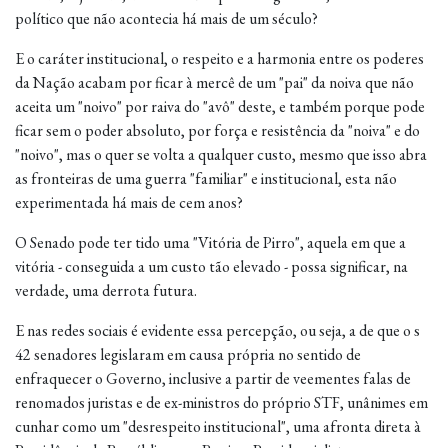
político que não acontecia há mais de um século?
E o caráter institucional, o respeito e a harmonia entre os poderes
da Nação acabam por ficar à mercê de um "pai" da noiva que não
aceita um "noivo" por raiva do "avô" deste, e também porque pode
ficar sem o poder absoluto, por força e resistência da "noiva" e do
"noivo", mas o quer se volta a qualquer custo, mesmo que isso abra
as fronteiras de uma guerra "familiar" e institucional, esta não
experimentada há mais de cem anos?
O Senado pode ter tido uma "Vitória de Pirro", aquela em que a
vitória - conseguida a um custo tão elevado - possa significar, na
verdade, uma derrota futura.
E nas redes sociais é evidente essa percepção, ou seja, a de que o s
42 senadores legislaram em causa própria no sentido de
enfraquecer o Governo, inclusive a partir de veementes falas de
renomados juristas e de ex-ministros do próprio STF, unânimes em
cunhar como um "desrespeito institucional", uma afronta direta à