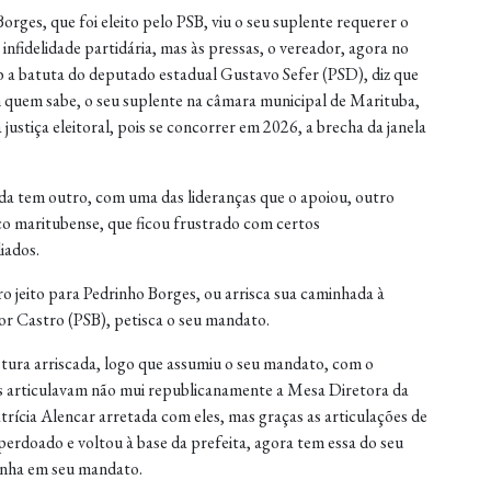
orges, que foi eleito pelo PSB, viu o seu suplente requerer o
infidelidade partidária, mas às pressas, o vereador, agora no
b a batuta do deputado estadual Gustavo Sefer (PSD), diz que
m quem sabe, o seu suplente na câmara municipal de Marituba,
justiça eleitoral, pois se concorrer em 2026, a brecha da janela
da tem outro, com uma das lideranças que o apoiou, outro
co maritubense, que ficou frustrado com certos
iados.
o jeito para Pedrinho Borges, ou arrisca sua caminhada à
gor Castro (PSB), petisca o seu mandato.
stura arriscada, logo que assumiu o seu mandato, com o
s articulavam não mui republicanamente a Mesa Diretora da
atrícia Alencar arretada com eles, mas graças as articulações de
erdoado e voltou à base da prefeita, agora tem essa do seu
inha em seu mandato.