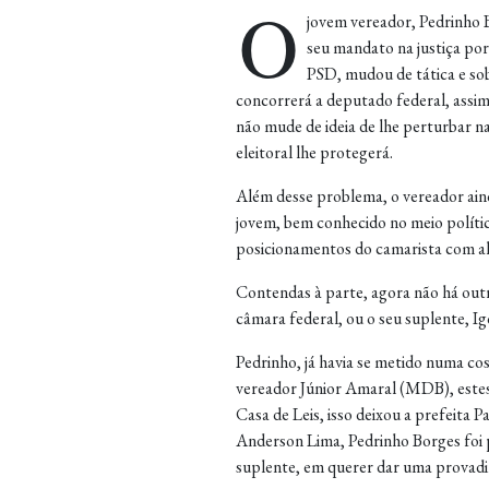
O
jovem vereador, Pedrinho B
seu mandato na justiça por 
PSD, mudou de tática e so
concorrerá a deputado federal, assi
não mude de ideia de lhe perturbar na 
eleitoral lhe protegerá.
Além desse problema, o vereador ain
jovem, bem conhecido no meio políti
posicionamentos do camarista com al
Contendas à parte, agora não há outr
câmara federal, ou o seu suplente, I
Pedrinho, já havia se metido numa co
vereador Júnior Amaral (MDB), este
Casa de Leis, isso deixou a prefeita P
Anderson Lima, Pedrinho Borges foi p
suplente, em querer dar uma provad